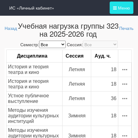
ИС «Личный кабинет»
Меню
Учебная нагрузка группы 323
Назад
Печать
на 2025-2026 год
Семестр:
Сессия:
Дисциплина
Сессия
Ауд. ч.
История и теория
Летняя
18
театра и кино
История и теория
Летняя
18
театра и кино
Устное публичное
Летняя
36
выступление
Методы изучения
аудитории культурных
Зимняя
18
институций
Методы изучения
аудитории культурных
Зимняя
18