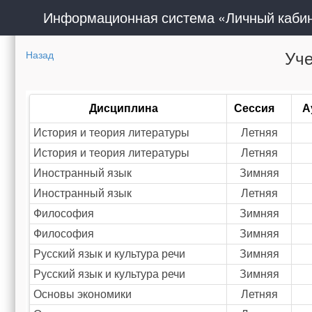
Информационная система «Личный каби
Уче
Назад
Дисциплина
Сессия
А
История и теория литературы
Летняя
История и теория литературы
Летняя
Иностранный язык
Зимняя
Иностранный язык
Летняя
Философия
Зимняя
Философия
Зимняя
Русский язык и культура речи
Зимняя
Русский язык и культура речи
Зимняя
Основы экономики
Летняя