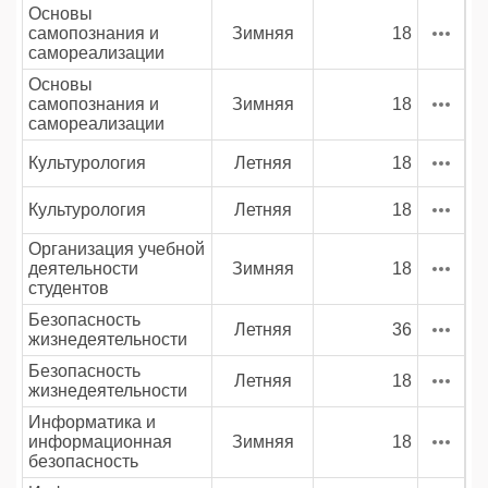
Основы
самопознания и
Зимняя
18
самореализации
Основы
самопознания и
Зимняя
18
самореализации
Культурология
Летняя
18
Культурология
Летняя
18
Организация учебной
деятельности
Зимняя
18
студентов
Безопасность
Летняя
36
жизнедеятельности
Безопасность
Летняя
18
жизнедеятельности
Информатика и
информационная
Зимняя
18
безопасность