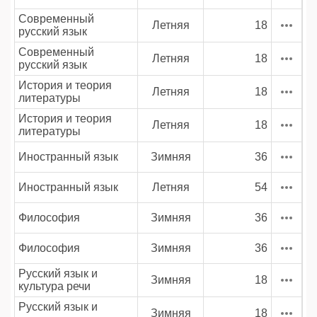
Современный
Летняя
18
русский язык
Современный
Летняя
18
русский язык
История и теория
Летняя
18
литературы
История и теория
Летняя
18
литературы
Иностранный язык
Зимняя
36
Иностранный язык
Летняя
54
Философия
Зимняя
36
Философия
Зимняя
36
Русский язык и
Зимняя
18
культура речи
Русский язык и
Зимняя
18