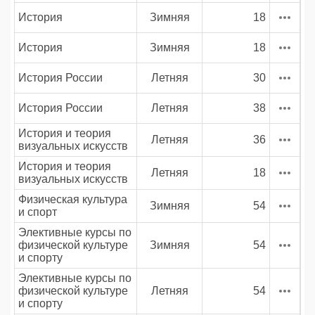
История
Зимняя
18
История
Зимняя
18
История России
Летняя
30
История России
Летняя
38
История и теория
Летняя
36
визуальных искусств
История и теория
Летняя
18
визуальных искусств
Физическая культура
Зимняя
54
и спорт
Элективные курсы по
физической культуре
Зимняя
54
и спорту
Элективные курсы по
физической культуре
Летняя
54
и спорту